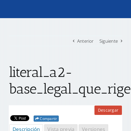
TRANSPARENCIA
CONVOCATORIAS PRECALIFICACIÓN
Anterior
Siguiente
NOTICIAS
literal_a2-
CONTACTO
base_legal_que_rige
Descargar
Compartir
Descripción
Vista previa
Versiones