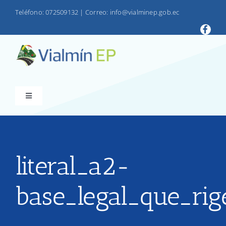
Saltar
Teléfono: 072509132
|
Correo: info@vialminep.gob.ec
al
contenido
Toggle
Navigation
INICIO
VIALMIN
literal_a2-
base_legal_que_rig
PRODUCTOS
LOTAIP