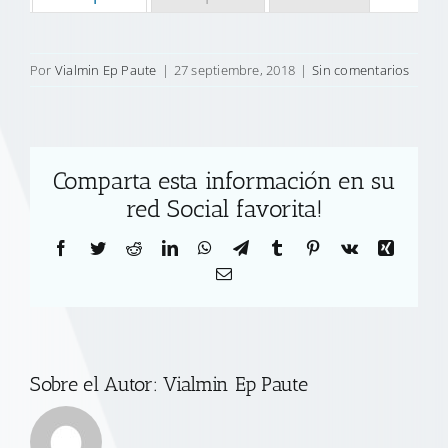
Por
Vialmin Ep Paute
|
27 septiembre, 2018
|
Sin comentarios
Comparta esta información en su
red Social favorita!
Facebook
Twitter
Reddit
LinkedIn
WhatsApp
Telegram
Tumblr
Pinterest
Vk
Xing
Correo
electrónico
Sobre el Autor:
Vialmin Ep Paute