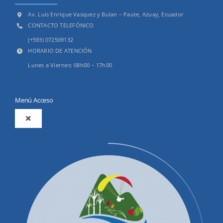
Av. Luis Enrique Vasquez y Bulan – Paute, Azuay, Ecuador
CONTACTO TELEFÓNICO
(+593) 072509132
HORARIO DE ATENCIÓN
Lunes a Viernes: 08h00 – 17h00
Menú Acceso
Toggle
Navigation
2025
Productos y Servicios
Convocatorias Precalificación