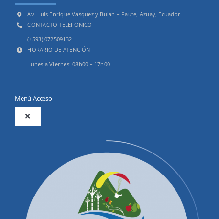
Av. Luis Enrique Vasquez y Bulan – Paute, Azuay, Ecuador
CONTACTO TELEFÓNICO
(+593) 072509132
HORARIO DE ATENCIÓN
Lunes a Viernes: 08h00 – 17h00
Menú Acceso
Toggle
Navigation
2025
Productos y Servicios
Convocatorias Precalificación