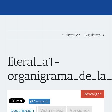
TRANSPARENCIA
CONVOCATORIAS PRECALIFICACIÓN
Anterior
Siguiente
NOTICIAS
literal_a1-
CONTACTO
organigrama_de_la_i
Descargar
Compartir
Descripción
Vista previa
Versiones