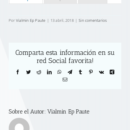
Por
Vialmin Ep Paute
|
13 abril, 2018
|
Sin comentarios
Comparta esta información en su
red Social favorita!
Facebook
Twitter
Reddit
LinkedIn
WhatsApp
Telegram
Tumblr
Pinterest
Vk
Xing
Correo
electrónico
Sobre el Autor:
Vialmin Ep Paute