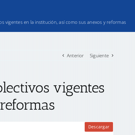
vos vigentes en la institución, así como sus anexos y reformas
Anterior
Siguiente
olectivos vigentes
 reformas
Descargar