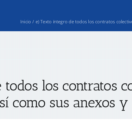
Inicio
/
e) Texto íntegro de todos los contratos colecti
e todos los contratos c
 así como sus anexos y