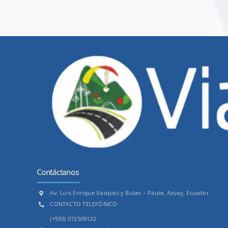
Contáctanos
Av. Luis Enrique Vasquez y Bulan – Paute, Azuay, Ecuador
CONTACTO TELEFÓNICO
(+593) 072509132