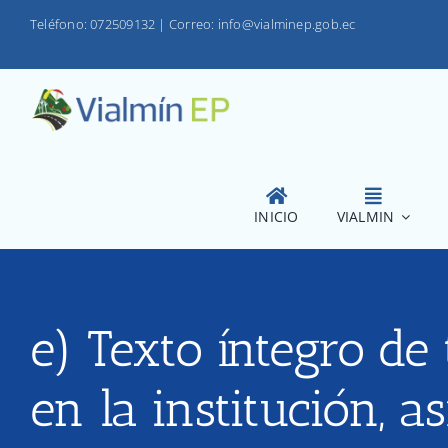
Saltar
Teléfono: 072509132
|
Correo: info@vialminep.gob.ec
al
contenido
INICIO
VIALMIN
e) Texto íntegro de 
en la institución, 