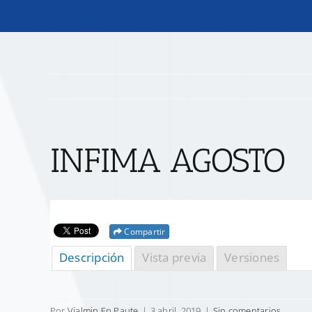
INFIMA AGOSTO
Compartir
Descripción
Vista previa
Versiones
Por
Vialmin Ep Paute
|
3 abril, 2019
|
Sin comentarios