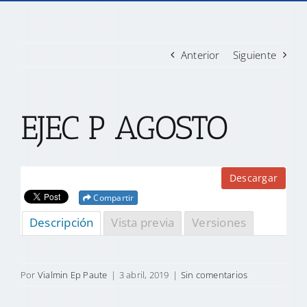
TRANSPARENCIA
Anterior
Siguiente
CONVOCATORIAS PRECALIFICACIÓN
EJEC P AGOSTO
NOTICIAS
CONTACTO
Descargar
Compartir
Descripción
Vista previa
Versiones
Por
Vialmin Ep Paute
|
3 abril, 2019
|
Sin comentarios