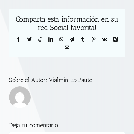
Comparta esta información en su
red Social favorita!
Facebook
Twitter
Reddit
LinkedIn
WhatsApp
Telegram
Tumblr
Pinterest
Vk
Xing
Correo
electrónico
Sobre el Autor:
Vialmin Ep Paute
Deja tu comentario