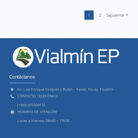
1
2
Siguiente
Contáctanos
Av. Luis Enrique Vasquez y Bulan – Paute, Azuay, Ecuador
CONTACTO TELEFÓNICO
(+593) 072509132
HORARIO DE ATENCIÓN
Lunes a Viernes: 08h00 – 17h00