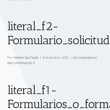
literal_f2-
Formulario_solicitu
Por
Vialmin Ep Paute
|
8 diciembre, 2022
|
Sin comentarios
Más información
literal_f1-
Formularios_o_forma