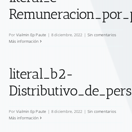
Remuneracion_por_
Por
Vialmin Ep Paute
|
8 diciembre, 2022
|
Sin comentarios
Más información
literal_b2-
Distributivo_de_per
Por
Vialmin Ep Paute
|
8 diciembre, 2022
|
Sin comentarios
Más información