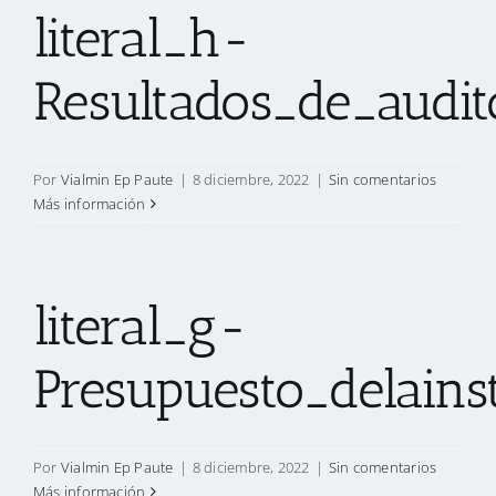
literal_h-
Resultados_de_audi
Por
Vialmin Ep Paute
|
8 diciembre, 2022
|
Sin comentarios
Más información
literal_g-
Presupuesto_delains
Por
Vialmin Ep Paute
|
8 diciembre, 2022
|
Sin comentarios
Más información