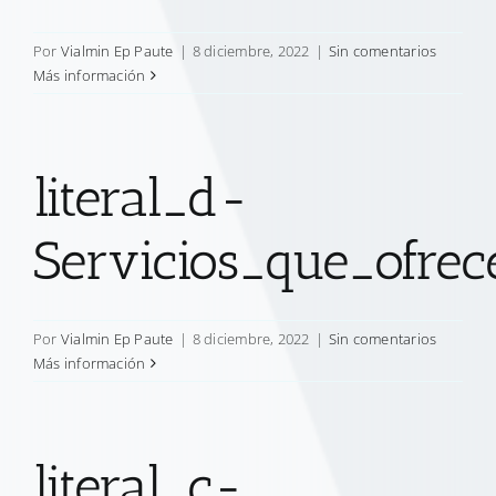
Por
Vialmin Ep Paute
|
8 diciembre, 2022
|
Sin comentarios
Más información
literal_d-
Servicios_que_ofre
Por
Vialmin Ep Paute
|
8 diciembre, 2022
|
Sin comentarios
Más información
literal_c-