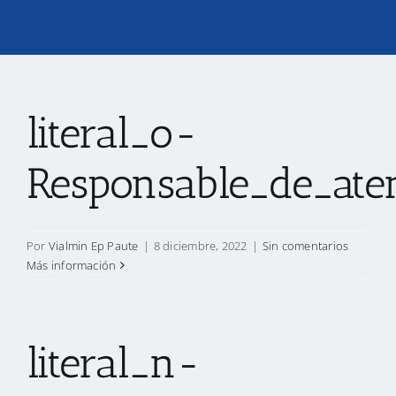
TRANSPARENCIA
CONVOCATORIAS PRECALIFICACIÓN
literal_o-
Responsable_de_ate
NOTICIAS
CONTACTO
Por
Vialmin Ep Paute
|
8 diciembre, 2022
|
Sin comentarios
Más información
literal_n-