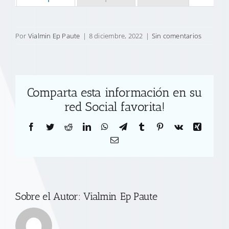
Por
Vialmin Ep Paute
|
8 diciembre, 2022
|
Sin comentarios
Comparta esta información en su
red Social favorita!
Facebook
Twitter
Reddit
LinkedIn
WhatsApp
Telegram
Tumblr
Pinterest
Vk
Xing
Correo
electrónico
Sobre el Autor:
Vialmin Ep Paute