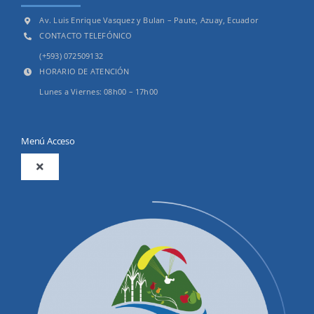
Av. Luis Enrique Vasquez y Bulan – Paute, Azuay, Ecuador
CONTACTO TELEFÓNICO
(+593) 072509132
HORARIO DE ATENCIÓN
Lunes a Viernes: 08h00 – 17h00
Menú Acceso
Toggle
Navigation
2025
Productos y Servicios
Convocatorias Precalificación