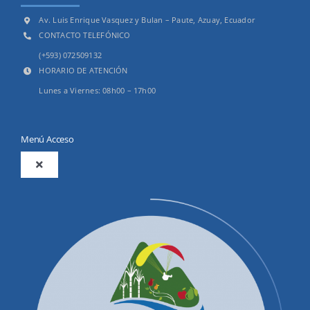
Av. Luis Enrique Vasquez y Bulan – Paute, Azuay, Ecuador
CONTACTO TELEFÓNICO
(+593) 072509132
HORARIO DE ATENCIÓN
Lunes a Viernes: 08h00 – 17h00
Menú Acceso
Toggle
Navigation
2025
Productos y Servicios
Convocatorias Precalificación