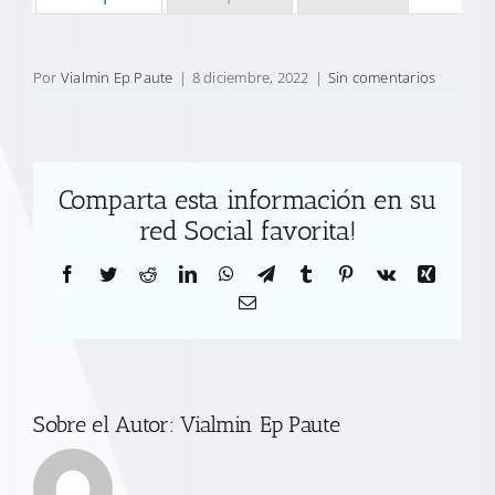
Por
Vialmin Ep Paute
|
8 diciembre, 2022
|
Sin comentarios
Comparta esta información en su
red Social favorita!
Facebook
Twitter
Reddit
LinkedIn
WhatsApp
Telegram
Tumblr
Pinterest
Vk
Xing
Correo
electrónico
Sobre el Autor:
Vialmin Ep Paute