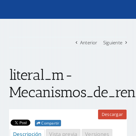
TRANSPARENCIA
CONVOCATORIAS PRECALIFICACIÓN
Anterior
Siguiente
NOTICIAS
literal_m-
CONTACTO
Mecanismos_de_rend
Descargar
Compartir
Descripción
Vista previa
Versiones