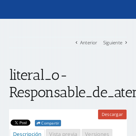
TRANSPARENCIA
CONVOCATORIAS PRECALIFICACIÓN
Anterior
Siguiente
NOTICIAS
literal_o-
CONTACTO
Responsable_de_ate
Descargar
Compartir
Descripción
Vista previa
Versiones