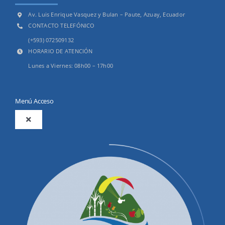
Av. Luis Enrique Vasquez y Bulan – Paute, Azuay, Ecuador
CONTACTO TELEFÓNICO
(+593) 072509132
HORARIO DE ATENCIÓN
Lunes a Viernes: 08h00 – 17h00
Menú Acceso
Toggle
Navigation
2025
Productos y Servicios
Convocatorias Precalificación