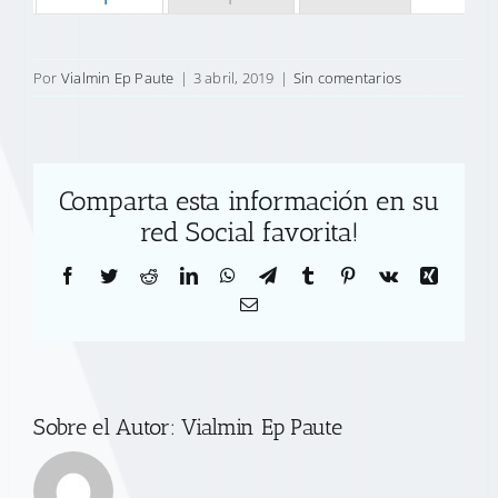
Por
Vialmin Ep Paute
|
3 abril, 2019
|
Sin comentarios
Comparta esta información en su
red Social favorita!
Facebook
Twitter
Reddit
LinkedIn
WhatsApp
Telegram
Tumblr
Pinterest
Vk
Xing
Correo
electrónico
Sobre el Autor:
Vialmin Ep Paute