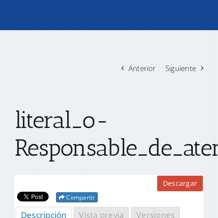
TRANSPARENCIA
CONVOCATORIAS PRECALIFICACIÓN
Anterior
Siguiente
NOTICIAS
literal_o-
CONTACTO
Responsable_de_ate
Descargar
Compartir
Descripción
Vista previa
Versiones