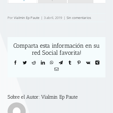
Por
Vialmin Ep Paute
|
3 abril, 2019
|
Sin comentarios
Comparta esta información en su
red Social favorita!
Facebook
Twitter
Reddit
LinkedIn
WhatsApp
Telegram
Tumblr
Pinterest
Vk
Xing
Correo
electrónico
Sobre el Autor:
Vialmin Ep Paute