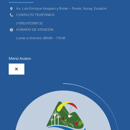
Av. Luis Enrique Vasquez y Bulan – Paute, Azuay, Ecuador
CONTACTO TELEFÓNICO
(+593) 072509132
HORARIO DE ATENCIÓN
Lunes a Viernes: 08h00 – 17h00
Menú Acceso
Toggle
Navigation
2025
Productos y Servicios
Convocatorias Precalificación