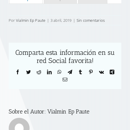
Por
Vialmin Ep Paute
|
3 abril, 2019
|
Sin comentarios
Comparta esta información en su
red Social favorita!
Facebook
Twitter
Reddit
LinkedIn
WhatsApp
Telegram
Tumblr
Pinterest
Vk
Xing
Correo
electrónico
Sobre el Autor:
Vialmin Ep Paute