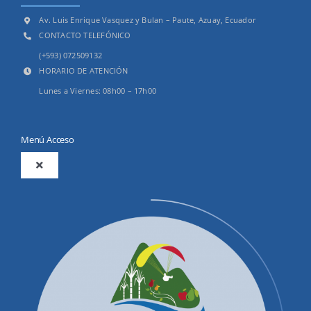
Av. Luis Enrique Vasquez y Bulan – Paute, Azuay, Ecuador
CONTACTO TELEFÓNICO
(+593) 072509132
HORARIO DE ATENCIÓN
Lunes a Viernes: 08h00 – 17h00
Menú Acceso
Toggle
Navigation
2025
Productos y Servicios
Convocatorias Precalificación