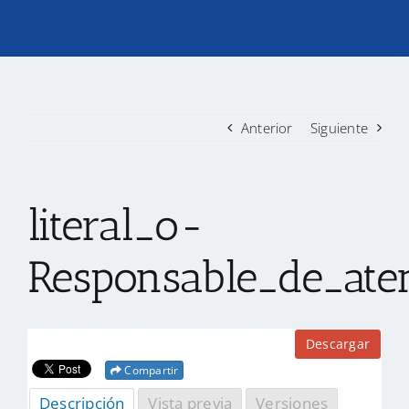
TRANSPARENCIA
CONVOCATORIAS PRECALIFICACIÓN
Anterior
Siguiente
NOTICIAS
literal_o-
CONTACTO
Responsable_de_ate
Descargar
Compartir
Descripción
Vista previa
Versiones