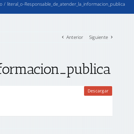
io
/
literal_o-Responsable_de_atender_la_informacion_publica
Anterior
Siguiente
nformacion_publica
Descargar