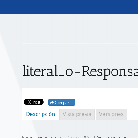
literal_o-Respons
Compartir
Descripción
Vista previa
Versiones
Por
Vialmin Ep Paute
|
7 enero, 2022
|
Sin comentarios