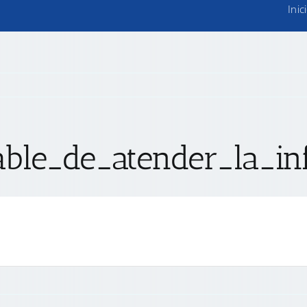
Inic
able_de_atender_la_i