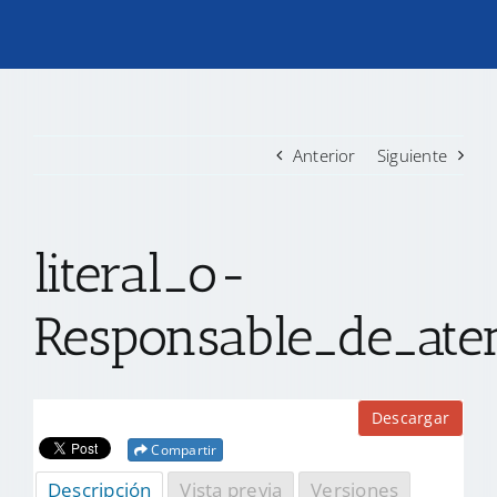
TRANSPARENCIA
CONVOCATORIAS PRECALIFICACIÓN
Anterior
Siguiente
NOTICIAS
literal_o-
CONTACTO
Responsable_de_ate
Descargar
Compartir
Descripción
Vista previa
Versiones