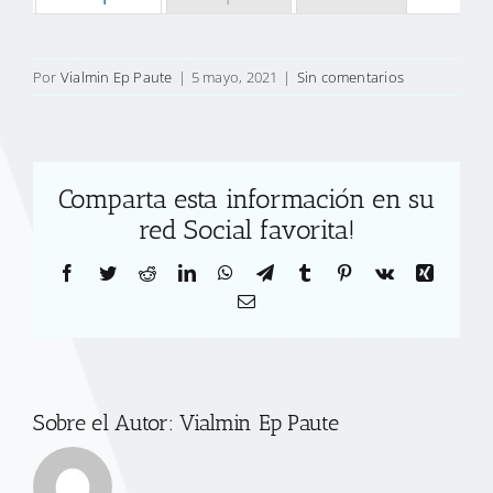
Por
Vialmin Ep Paute
|
5 mayo, 2021
|
Sin comentarios
Comparta esta información en su
red Social favorita!
Facebook
Twitter
Reddit
LinkedIn
WhatsApp
Telegram
Tumblr
Pinterest
Vk
Xing
Correo
electrónico
Sobre el Autor:
Vialmin Ep Paute