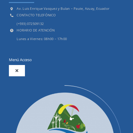
Av. Luis Enrique Vasquez y Bulan – Paute, Azuay, Ecuador
CONTACTO TELEFÓNICO
(+593) 072509132
HORARIO DE ATENCIÓN
Lunes a Viernes: 08h00 – 17h00
Menú Acceso
Toggle
Navigation
2025
Productos y Servicios
Convocatorias Precalificación