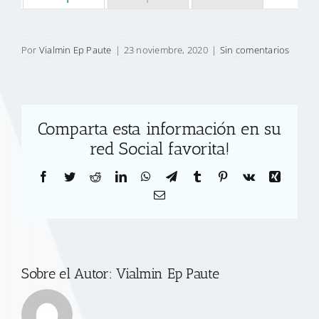
Por
Vialmin Ep Paute
|
23 noviembre, 2020
|
Sin comentarios
Comparta esta información en su
red Social favorita!
Facebook
Twitter
Reddit
LinkedIn
WhatsApp
Telegram
Tumblr
Pinterest
Vk
Xing
Correo
electrónico
Sobre el Autor:
Vialmin Ep Paute