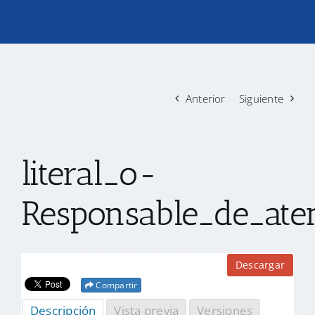
TRANSPARENCIA
CONVOCATORIAS PRECALIFICACIÓN
Anterior
Siguiente
NOTICIAS
literal_o-
CONTACTO
Responsable_de_ate
Descargar
Compartir
Descripción
Vista previa
Versiones