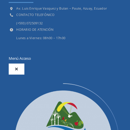
Av. Luis Enrique Vasquez y Bulan – Paute, Azuay, Ecuador
CONTACTO TELEFÓNICO
(+593) 072509132
HORARIO DE ATENCIÓN
Lunes a Viernes: 08h00 – 17h00
Menú Acceso
Toggle
Navigation
2025
Productos y Servicios
Convocatorias Precalificación