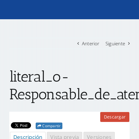
TRANSPARENCIA
CONVOCATORIAS PRECALIFICACIÓN
Anterior
Siguiente
NOTICIAS
literal_o-
CONTACTO
Responsable_de_ate
Descargar
Compartir
Descripción
Vista previa
Versiones