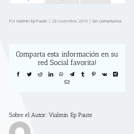
Por
Vialmin Ep Paute
|
23 noviembre, 2019
|
Sin comentarios
Comparta esta información en su
red Social favorita!
Facebook
Twitter
Reddit
LinkedIn
WhatsApp
Telegram
Tumblr
Pinterest
Vk
Xing
Correo
electrónico
Sobre el Autor:
Vialmin Ep Paute