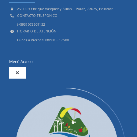
Av. Luis Enrique Vasquez y Bulan – Paute, Azuay, Ecuador
CONTACTO TELEFÓNICO
(+593) 072509132
HORARIO DE ATENCIÓN
Lunes a Viernes: 08h00 – 17h00
Menú Acceso
Toggle
Navigation
2025
Productos y Servicios
Convocatorias Precalificación