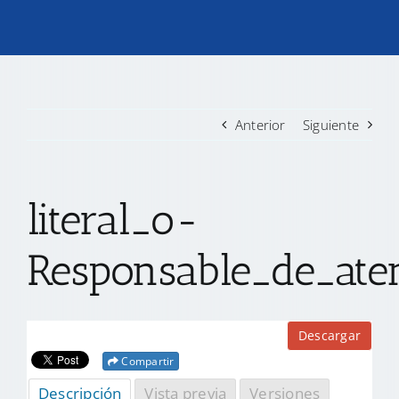
TRANSPARENCIA
CONVOCATORIAS PRECALIFICACIÓN
Anterior
Siguiente
NOTICIAS
literal_o-
CONTACTO
Responsable_de_ate
Descargar
Compartir
Descripción
Vista previa
Versiones