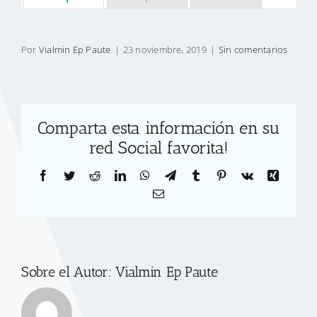
Por
Vialmin Ep Paute
|
23 noviembre, 2019
|
Sin comentarios
Comparta esta información en su
red Social favorita!
Facebook
Twitter
Reddit
LinkedIn
WhatsApp
Telegram
Tumblr
Pinterest
Vk
Xing
Correo
electrónico
Sobre el Autor:
Vialmin Ep Paute