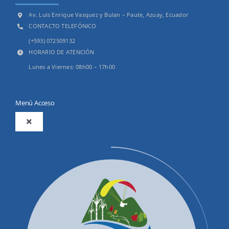
Av. Luis Enrique Vasquez y Bulan – Paute, Azuay, Ecuador
CONTACTO TELEFÓNICO
(+593) 072509132
HORARIO DE ATENCIÓN
Lunes a Viernes: 08h00 – 17h00
Menú Acceso
Toggle
Navigation
2025
Productos y Servicios
Convocatorias Precalificación