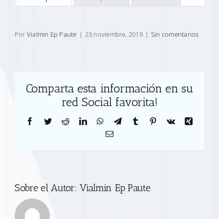
Por
Vialmin Ep Paute
|
23 noviembre, 2019
|
Sin comentarios
Comparta esta información en su
red Social favorita!
Facebook
Twitter
Reddit
LinkedIn
WhatsApp
Telegram
Tumblr
Pinterest
Vk
Xing
Correo
electrónico
Sobre el Autor:
Vialmin Ep Paute