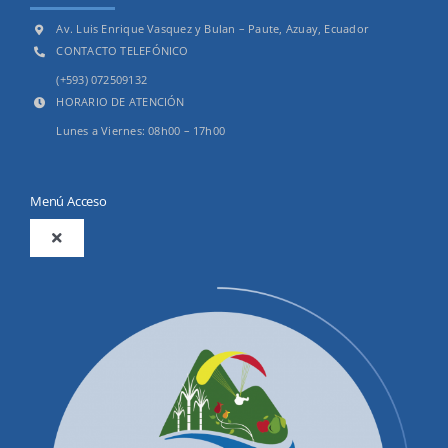
Av. Luis Enrique Vasquez y Bulan – Paute, Azuay, Ecuador
CONTACTO TELEFÓNICO
(+593) 072509132
HORARIO DE ATENCIÓN
Lunes a Viernes: 08h00 – 17h00
Menú Acceso
Toggle
Navigation
2025
Productos y Servicios
Convocatorias Precalificación