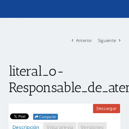
TRANSPARENCIA
CONVOCATORIAS PRECALIFICACIÓN
Anterior
Siguiente
NOTICIAS
literal_o-
CONTACTO
Responsable_de_ate
Descargar
Compartir
Descripción
Vista previa
Versiones