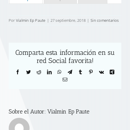
Por
Vialmin Ep Paute
|
27 septiembre, 2018
|
Sin comentarios
Comparta esta información en su
red Social favorita!
Facebook
Twitter
Reddit
LinkedIn
WhatsApp
Telegram
Tumblr
Pinterest
Vk
Xing
Correo
electrónico
Sobre el Autor:
Vialmin Ep Paute