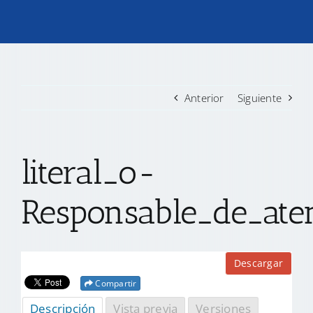
TRANSPARENCIA
CONVOCATORIAS PRECALIFICACIÓN
Anterior
Siguiente
NOTICIAS
literal_o-
CONTACTO
Responsable_de_ate
Descargar
Compartir
Descripción
Vista previa
Versiones