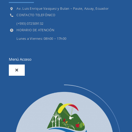
Av. Luis Enrique Vasquez y Bulan – Paute, Azuay, Ecuador
CONTACTO TELEFÓNICO
(+593) 072509132
HORARIO DE ATENCIÓN
Lunes a Viernes: 08h00 – 17h00
Menú Acceso
Toggle
Navigation
2025
Productos y Servicios
Convocatorias Precalificación