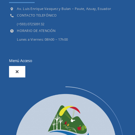
Av. Luis Enrique Vasquez y Bulan – Paute, Azuay, Ecuador
CONTACTO TELEFÓNICO
(+593) 072509132
HORARIO DE ATENCIÓN
Lunes a Viernes: 08h00 – 17h00
Menú Acceso
Toggle
Navigation
2025
Productos y Servicios
Convocatorias Precalificación