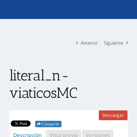
TRANSPARENCIA
CONVOCATORIAS PRECALIFICACIÓN
Anterior
Siguiente
NOTICIAS
literal_n-
CONTACTO
viaticosMC
Descargar
Compartir
Descripción
Vista previa
Versiones