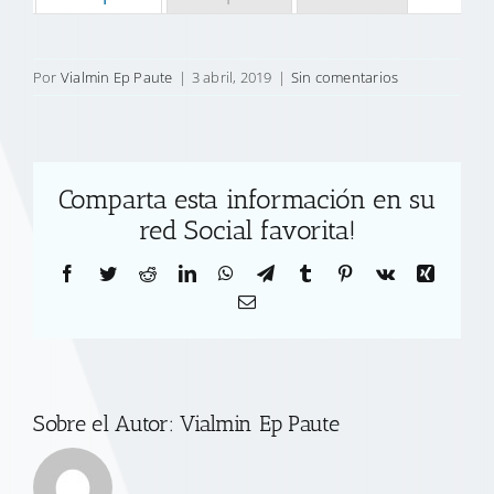
Por
Vialmin Ep Paute
|
3 abril, 2019
|
Sin comentarios
Comparta esta información en su
red Social favorita!
Facebook
Twitter
Reddit
LinkedIn
WhatsApp
Telegram
Tumblr
Pinterest
Vk
Xing
Correo
electrónico
Sobre el Autor:
Vialmin Ep Paute