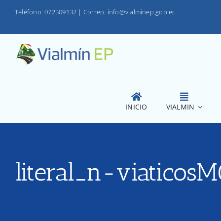
Saltar
Teléfono: 072509132
|
Correo: info@vialminep.gob.ec
al
contenido
INICIO
VIALMIN
literal_n-viaticosM