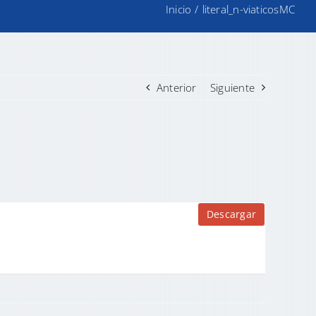
Inicio
/
literal_n-viaticosMC
Anterior
Siguiente
Descargar