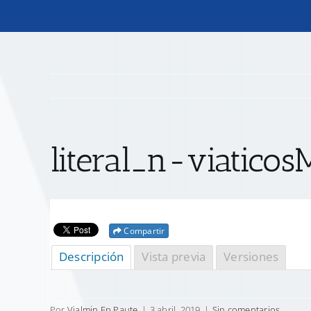
literal_n-viatico
Compartir
Descripción
Vista previa
Versiones
Por
Vialmin Ep Paute
|
3 abril, 2019
|
Sin comentarios