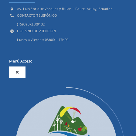
Av. Luis Enrique Vasquez y Bulan – Paute, Azuay, Ecuador
CONTACTO TELEFÓNICO
(+593) 072509132
HORARIO DE ATENCIÓN
Lunes a Viernes: 08h00 – 17h00
Menú Acceso
Toggle
Navigation
2025
Productos y Servicios
Convocatorias Precalificación