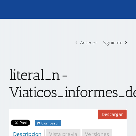
TRANSPARENCIA
CONVOCATORIAS PRECALIFICACIÓN
Anterior
Siguiente
NOTICIAS
literal_n-
CONTACTO
Viaticos_informes_de
Descargar
Compartir
Descripción
Vista previa
Versiones