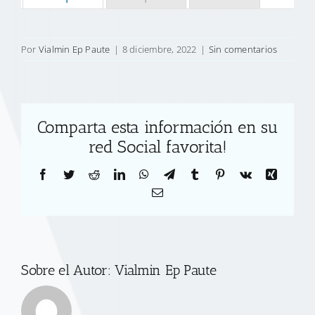
Por
Vialmin Ep Paute
|
8 diciembre, 2022
|
Sin comentarios
Comparta esta información en su
red Social favorita!
Facebook
Twitter
Reddit
LinkedIn
WhatsApp
Telegram
Tumblr
Pinterest
Vk
Xing
Correo
electrónico
Sobre el Autor:
Vialmin Ep Paute