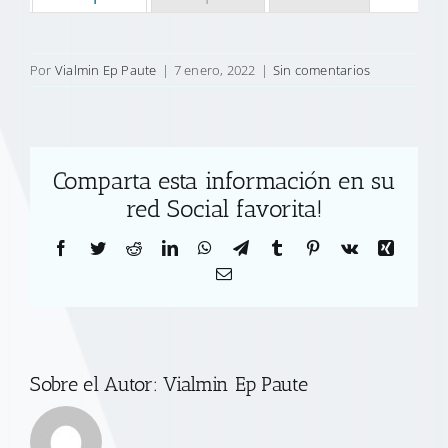
Por
Vialmin Ep Paute
|
7 enero, 2022
|
Sin comentarios
Comparta esta información en su
red Social favorita!
Facebook
Twitter
Reddit
LinkedIn
WhatsApp
Telegram
Tumblr
Pinterest
Vk
Xing
Correo
electrónico
Sobre el Autor:
Vialmin Ep Paute