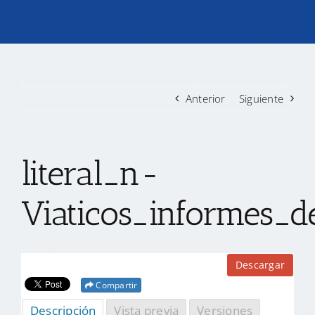
TRANSPARENCIA
CONVOCATORIAS PRECALIFICACIÓN
Anterior
Siguiente
NOTICIAS
literal_n-
CONTACTO
Viaticos_informes_de
Descargar
Compartir
Descripción
Vista previa
Versiones