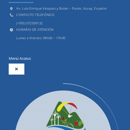
Av. Luis Enrique Vasquez y Bulan – Paute, Azuay, Ecuador
CONTACTO TELEFÓNICO
(+593) 072509132
HORARIO DE ATENCIÓN
Lunes a Viernes: 08h00 – 17h00
Menú Acceso
Toggle
Navigation
2025
Productos y Servicios
Convocatorias Precalificación