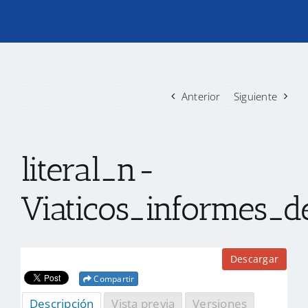
TRANSPARENCIA
CONVOCATORIAS PRECALIFICACIÓN
Anterior
Siguiente
NOTICIAS
literal_n-
CONTACTO
Viaticos_informes_de
Descargar
Compartir
Descripción
Vista previa
Versiones