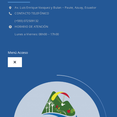
Av. Luis Enrique Vasquez y Bulan – Paute, Azuay, Ecuador
CONTACTO TELEFÓNICO
(+593) 072509132
HORARIO DE ATENCIÓN
Lunes a Viernes: 08h00 – 17h00
Menú Acceso
Toggle
Navigation
2025
Productos y Servicios
Convocatorias Precalificación