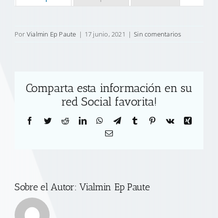
Por
Vialmin Ep Paute
|
17 junio, 2021
|
Sin comentarios
Comparta esta información en su
red Social favorita!
Facebook
Twitter
Reddit
LinkedIn
WhatsApp
Telegram
Tumblr
Pinterest
Vk
Xing
Correo
electrónico
Sobre el Autor:
Vialmin Ep Paute