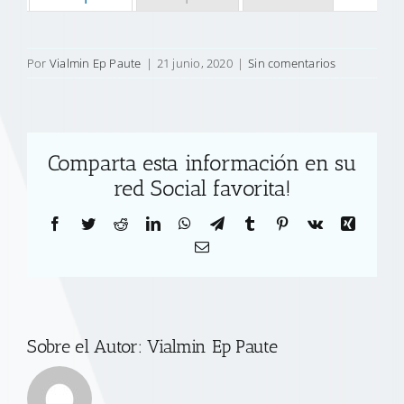
Por
Vialmin Ep Paute
|
21 junio, 2020
|
Sin comentarios
Comparta esta información en su
red Social favorita!
Facebook
Twitter
Reddit
LinkedIn
WhatsApp
Telegram
Tumblr
Pinterest
Vk
Xing
Correo
electrónico
Sobre el Autor:
Vialmin Ep Paute