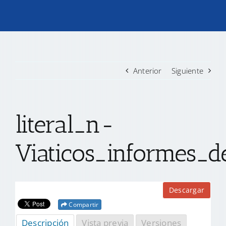
TRANSPARENCIA
CONVOCATORIAS PRECALIFICACIÓN
Anterior
Siguiente
NOTICIAS
literal_n-
CONTACTO
Viaticos_informes_de
Descargar
Compartir
Descripción
Vista previa
Versiones