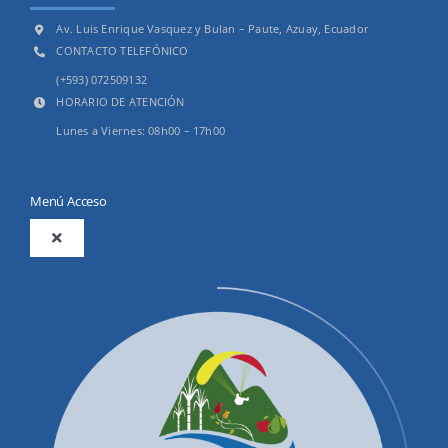
Av. Luis Enrique Vasquez y Bulan – Paute, Azuay, Ecuador
CONTACTO TELEFÓNICO
(+593) 072509132
HORARIO DE ATENCIÓN
Lunes a Viernes: 08h00 – 17h00
Menú Acceso
Toggle
Navigation
2025
Productos y Servicios
Convocatorias Precalificación