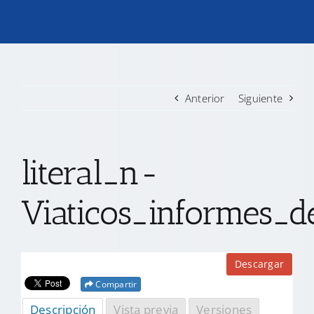
TRANSPARENCIA
CONVOCATORIAS PRECALIFICACIÓN
Anterior
Siguiente
NOTICIAS
literal_n-
CONTACTO
Viaticos_informes_de
Descargar
Compartir
Descripción
Vista previa
Versiones