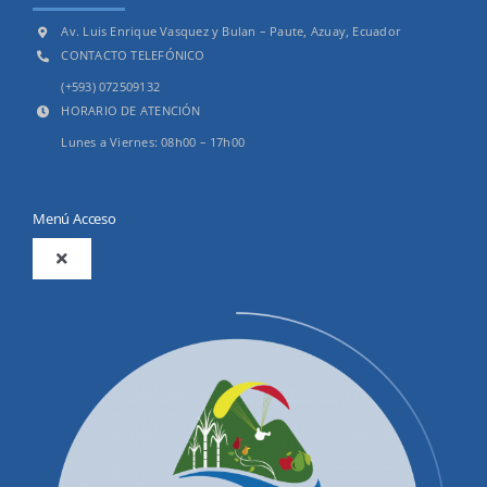
Av. Luis Enrique Vasquez y Bulan – Paute, Azuay, Ecuador
CONTACTO TELEFÓNICO
(+593) 072509132
HORARIO DE ATENCIÓN
Lunes a Viernes: 08h00 – 17h00
Menú Acceso
Toggle
Navigation
2025
Productos y Servicios
Convocatorias Precalificación