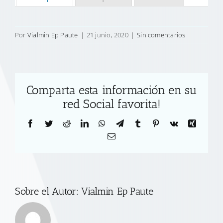
Por
Vialmin Ep Paute
|
21 junio, 2020
|
Sin comentarios
Comparta esta información en su
red Social favorita!
Facebook
Twitter
Reddit
LinkedIn
WhatsApp
Telegram
Tumblr
Pinterest
Vk
Xing
Correo
electrónico
Sobre el Autor:
Vialmin Ep Paute