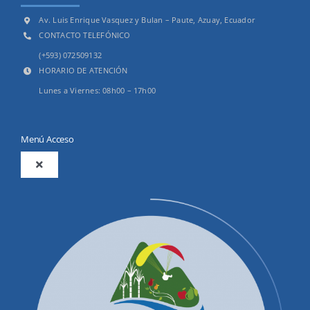
Av. Luis Enrique Vasquez y Bulan – Paute, Azuay, Ecuador
CONTACTO TELEFÓNICO
(+593) 072509132
HORARIO DE ATENCIÓN
Lunes a Viernes: 08h00 – 17h00
Menú Acceso
Toggle
Navigation
2025
Productos y Servicios
Convocatorias Precalificación