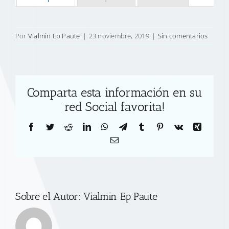
Por
Vialmin Ep Paute
|
23 noviembre, 2019
|
Sin comentarios
Comparta esta información en su
red Social favorita!
Facebook
Twitter
Reddit
LinkedIn
WhatsApp
Telegram
Tumblr
Pinterest
Vk
Xing
Correo
electrónico
Sobre el Autor:
Vialmin Ep Paute