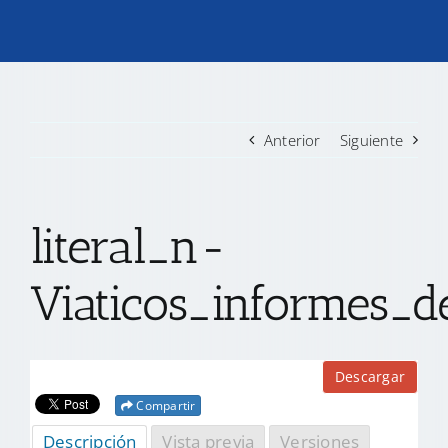
TRANSPARENCIA
CONVOCATORIAS PRECALIFICACIÓN
Anterior
Siguiente
NOTICIAS
literal_n-
CONTACTO
Viaticos_informes_de
Descargar
Compartir
Descripción
Vista previa
Versiones