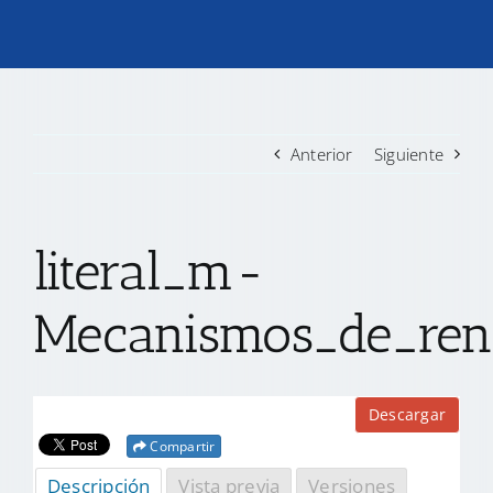
TRANSPARENCIA
CONVOCATORIAS PRECALIFICACIÓN
Anterior
Siguiente
NOTICIAS
literal_m-
CONTACTO
Mecanismos_de_rend
Descargar
Compartir
Descripción
Vista previa
Versiones