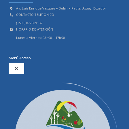
Av. Luis Enrique Vasquez y Bulan – Paute, Azuay, Ecuador
CONTACTO TELEFÓNICO
(+593) 072509132
HORARIO DE ATENCIÓN
Lunes a Viernes: 08h00 – 17h00
Menú Acceso
Toggle
Navigation
2025
Productos y Servicios
Convocatorias Precalificación