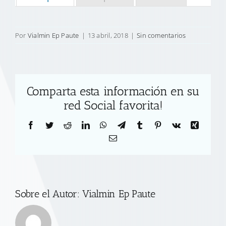
Por
Vialmin Ep Paute
|
13 abril, 2018
|
Sin comentarios
Comparta esta información en su
red Social favorita!
Facebook
Twitter
Reddit
LinkedIn
WhatsApp
Telegram
Tumblr
Pinterest
Vk
Xing
Correo
electrónico
Sobre el Autor:
Vialmin Ep Paute