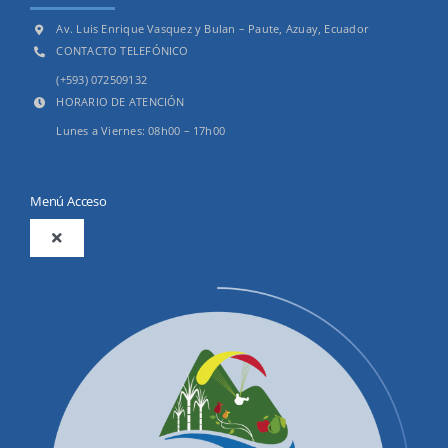
Av. Luis Enrique Vasquez y Bulan – Paute, Azuay, Ecuador
CONTACTO TELEFÓNICO
(+593) 072509132
HORARIO DE ATENCIÓN
Lunes a Viernes: 08h00 – 17h00
Menú Acceso
Toggle
Navigation
2025
Productos y Servicios
Convocatorias Precalificación