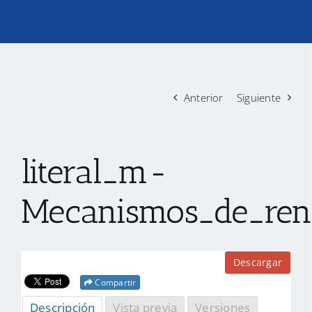
TRANSPARENCIA
CONVOCATORIAS PRECALIFICACIÓN
Anterior
Siguiente
NOTICIAS
literal_m-
CONTACTO
Mecanismos_de_rend
Descargar
Compartir
Descripción
Vista previa
Versiones