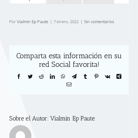
Por
Vialmin Ep Paute
|
7 enero, 2022
|
Sin comentarios
Comparta esta información en su
red Social favorita!
Facebook
Twitter
Reddit
LinkedIn
WhatsApp
Telegram
Tumblr
Pinterest
Vk
Xing
Correo
electrónico
Sobre el Autor:
Vialmin Ep Paute