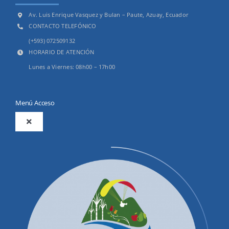
Av. Luis Enrique Vasquez y Bulan – Paute, Azuay, Ecuador
CONTACTO TELEFÓNICO
(+593) 072509132
HORARIO DE ATENCIÓN
Lunes a Viernes: 08h00 – 17h00
Menú Acceso
Toggle
Navigation
2025
Productos y Servicios
Convocatorias Precalificación