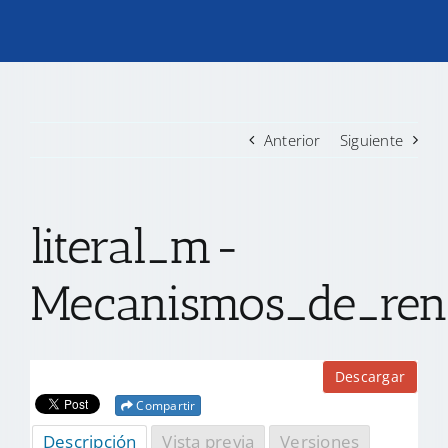
TRANSPARENCIA
CONVOCATORIAS PRECALIFICACIÓN
Anterior
Siguiente
NOTICIAS
literal_m-
CONTACTO
Mecanismos_de_rend
Descargar
Compartir
Descripción
Vista previa
Versiones