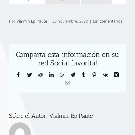
Por
Vialmin Ep Paute
|
23 noviembre, 2020
|
Sin comentarios
Comparta esta información en su
red Social favorita!
Facebook
Twitter
Reddit
LinkedIn
WhatsApp
Telegram
Tumblr
Pinterest
Vk
Xing
Correo
electrónico
Sobre el Autor:
Vialmin Ep Paute