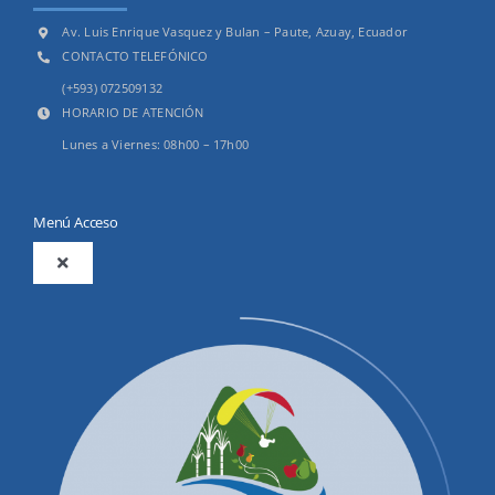
Av. Luis Enrique Vasquez y Bulan – Paute, Azuay, Ecuador
CONTACTO TELEFÓNICO
(+593) 072509132
HORARIO DE ATENCIÓN
Lunes a Viernes: 08h00 – 17h00
Menú Acceso
Toggle
Navigation
2025
Productos y Servicios
Convocatorias Precalificación