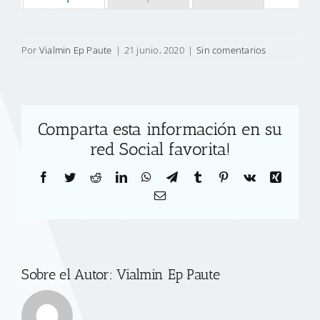
Por
Vialmin Ep Paute
|
21 junio, 2020
|
Sin comentarios
Comparta esta información en su
red Social favorita!
Facebook
Twitter
Reddit
LinkedIn
WhatsApp
Telegram
Tumblr
Pinterest
Vk
Xing
Correo
electrónico
Sobre el Autor:
Vialmin Ep Paute