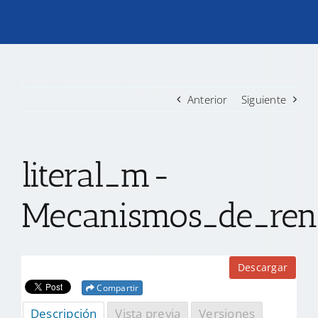
TRANSPARENCIA
CONVOCATORIAS PRECALIFICACIÓN
Anterior
Siguiente
NOTICIAS
literal_m-
CONTACTO
Mecanismos_de_rend
Descargar
Compartir
Descripción
Vista previa
Versiones