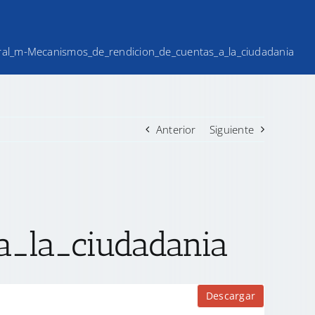
eral_m-Mecanismos_de_rendicion_de_cuentas_a_la_ciudadania
Anterior
Siguiente
a_la_ciudadania
Descargar