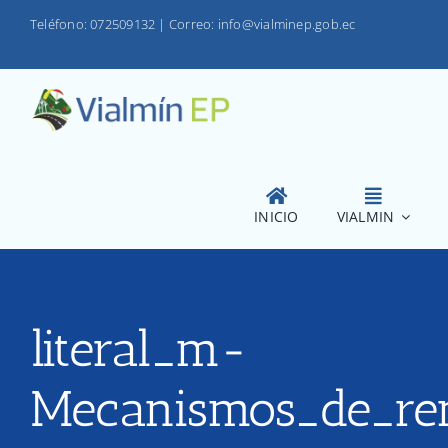
Saltar
Teléfono: 072509132
|
Correo: info@vialminep.gob.ec
al
contenido
INICIO
VIALMIN
literal_m-
Mecanismos_de_ren