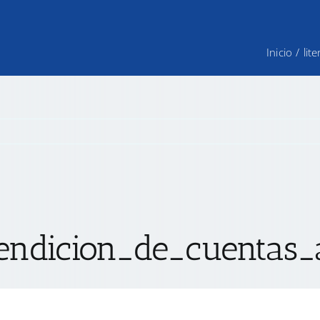
Inicio
/
lit
ndicion_de_cuentas_