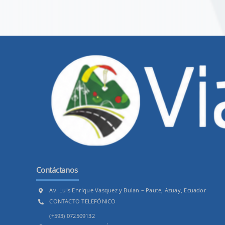
Contáctanos
Av. Luis Enrique Vasquez y Bulan – Paute, Azuay, Ecuador
CONTACTO TELEFÓNICO
(+593) 072509132