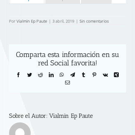
Por
Vialmin Ep Paute
|
3 abril, 2019
|
Sin comentarios
Comparta esta información en su
red Social favorita!
Facebook
Twitter
Reddit
LinkedIn
WhatsApp
Telegram
Tumblr
Pinterest
Vk
Xing
Correo
electrónico
Sobre el Autor:
Vialmin Ep Paute