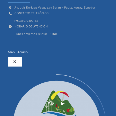
Av. Luis Enrique Vasquez y Bulan – Paute, Azuay, Ecuador
CONTACTO TELEFÓNICO
(+593) 072509132
HORARIO DE ATENCIÓN
Lunes a Viernes: 08h00 – 17h00
Menú Acceso
Toggle
Navigation
2025
Productos y Servicios
Convocatorias Precalificación