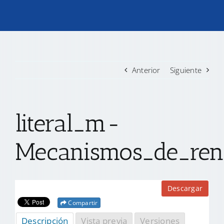
TRANSPARENCIA
CONVOCATORIAS PRECALIFICACIÓN
Anterior
Siguiente
NOTICIAS
literal_m-
CONTACTO
Mecanismos_de_rend
Descargar
Compartir
Descripción
Vista previa
Versiones