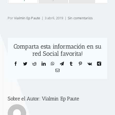
Por
Vialmin Ep Paute
|
3 abril, 2019
|
Sin comentarios
Comparta esta información en su
red Social favorita!
Facebook
Twitter
Reddit
LinkedIn
WhatsApp
Telegram
Tumblr
Pinterest
Vk
Xing
Correo
electrónico
Sobre el Autor:
Vialmin Ep Paute