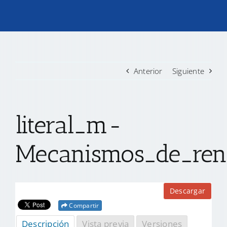
TRANSPARENCIA
CONVOCATORIAS PRECALIFICACIÓN
Anterior
Siguiente
NOTICIAS
literal_m-
CONTACTO
Mecanismos_de_rend
Descargar
Compartir
Descripción
Vista previa
Versiones