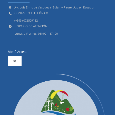
Av. Luis Enrique Vasquez y Bulan – Paute, Azuay, Ecuador
CONTACTO TELEFÓNICO
(+593) 072509132
HORARIO DE ATENCIÓN
Lunes a Viernes: 08h00 – 17h00
Menú Acceso
Toggle
Navigation
2025
Productos y Servicios
Convocatorias Precalificación