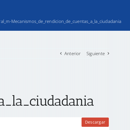
eral_m-Mecanismos_de_rendicion_de_cuentas_a_la_ciudadania
Anterior
Siguiente
a_la_ciudadania
Descargar