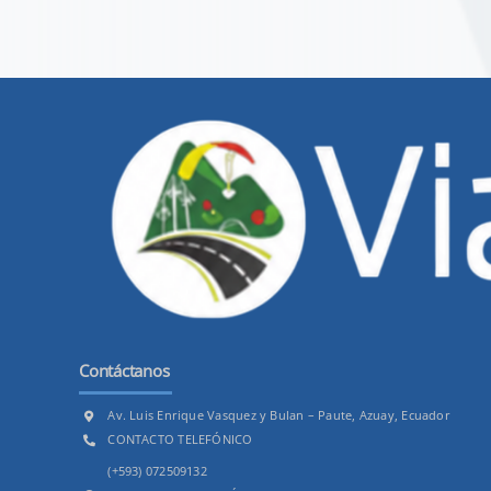
Contáctanos
Av. Luis Enrique Vasquez y Bulan – Paute, Azuay, Ecuador
CONTACTO TELEFÓNICO
(+593) 072509132