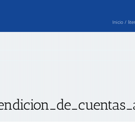
Inicio
/
lit
ndicion_de_cuentas_