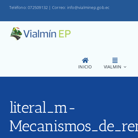
Saltar
Teléfono: 072509132
|
Correo: info@vialminep.gob.ec
al
contenido
INICIO
VIALMIN
literal_m-
Mecanismos_de_ren