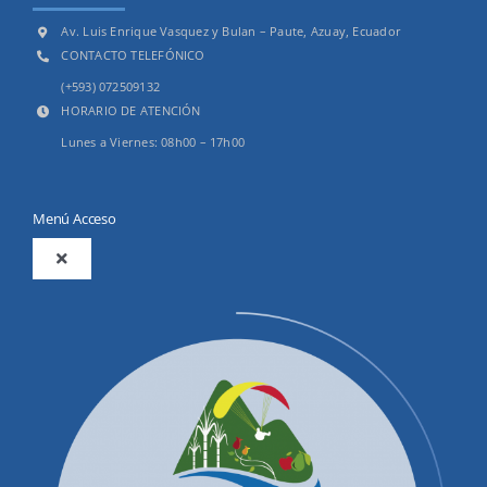
Av. Luis Enrique Vasquez y Bulan – Paute, Azuay, Ecuador
CONTACTO TELEFÓNICO
(+593) 072509132
HORARIO DE ATENCIÓN
Lunes a Viernes: 08h00 – 17h00
Menú Acceso
Toggle
Navigation
2025
Productos y Servicios
Convocatorias Precalificación