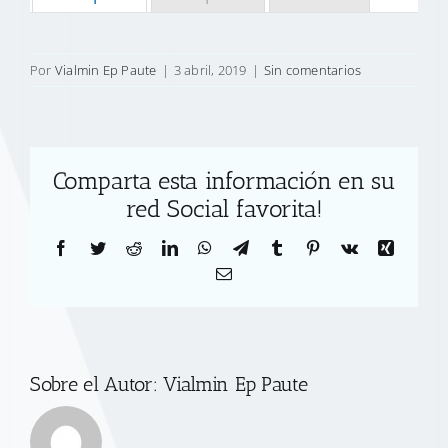
Por
Vialmin Ep Paute
|
3 abril, 2019
|
Sin comentarios
Comparta esta información en su
red Social favorita!
Facebook
Twitter
Reddit
LinkedIn
WhatsApp
Telegram
Tumblr
Pinterest
Vk
Xing
Correo
electrónico
Sobre el Autor:
Vialmin Ep Paute