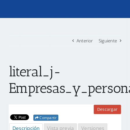
TRANSPARENCIA
CONVOCATORIAS PRECALIFICACIÓN
Anterior
Siguiente
NOTICIAS
literal_j-
CONTACTO
Empresas_y_person
Descargar
Compartir
Descripción
Vista previa
Versiones