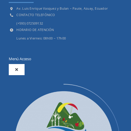
Av. Luis Enrique Vasquez y Bulan – Paute, Azuay, Ecuador
CONTACTO TELEFÓNICO
(+593) 072509132
HORARIO DE ATENCIÓN
Lunes a Viernes: 08h00 – 17h00
Menú Acceso
Toggle
Navigation
2025
Productos y Servicios
Convocatorias Precalificación