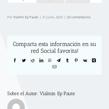
Por
Vialmin Ep Paute
|
21 junio, 2020
|
Sin comentarios
Comparta esta información en su
red Social favorita!
Facebook
Twitter
Reddit
LinkedIn
WhatsApp
Telegram
Tumblr
Pinterest
Vk
Xing
Correo
electrónico
Sobre el Autor:
Vialmin Ep Paute