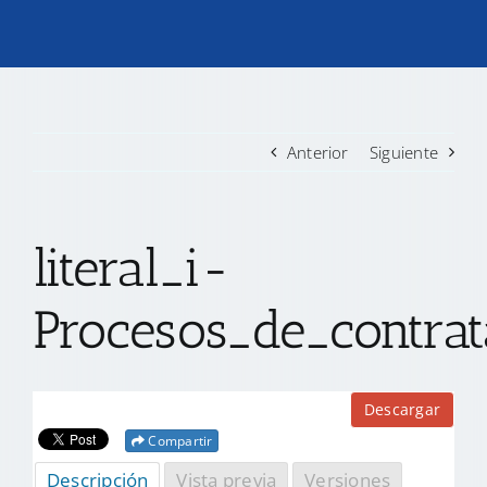
TRANSPARENCIA
CONVOCATORIAS PRECALIFICACIÓN
Anterior
Siguiente
NOTICIAS
literal_i-
CONTACTO
Procesos_de_contrat
Descargar
Compartir
Descripción
Vista previa
Versiones