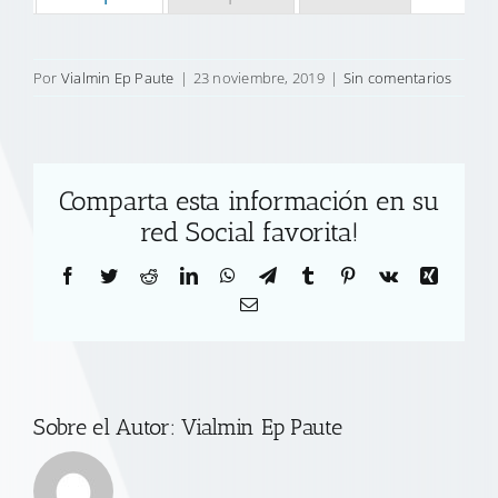
Por
Vialmin Ep Paute
|
23 noviembre, 2019
|
Sin comentarios
Comparta esta información en su
red Social favorita!
Facebook
Twitter
Reddit
LinkedIn
WhatsApp
Telegram
Tumblr
Pinterest
Vk
Xing
Correo
electrónico
Sobre el Autor:
Vialmin Ep Paute