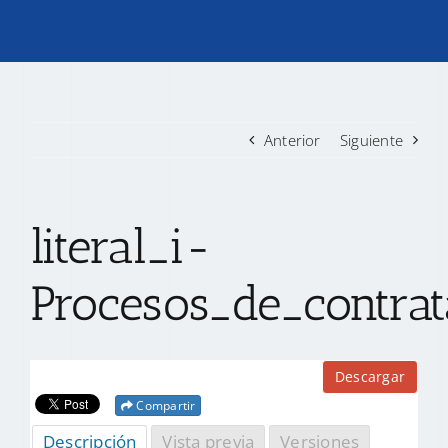
TRANSPARENCIA
CONVOCATORIAS PRECALIFICACIÓN
Anterior
Siguiente
NOTICIAS
literal_i-
CONTACTO
Procesos_de_contrat
Descargar
Compartir
Descripción
Vista previa
Versiones