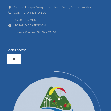
Av. Luis Enrique Vasquez y Bulan – Paute, Azuay, Ecuador
CONTACTO TELEFÓNICO
(+593) 072509132
HORARIO DE ATENCIÓN
Lunes a Viernes: 08h00 – 17h00
Menú Acceso
Toggle
Navigation
2025
Productos y Servicios
Convocatorias Precalificación