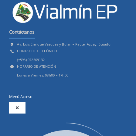
Contáctanos
Av. Luis Enrique Vasquez y Bulan – Paute, Azuay, Ecuador
CONTACTO TELEFÓNICO
(+593) 072509132
HORARIO DE ATENCIÓN
Lunes a Viernes: 08h00 – 17h00
Menú Acceso
Toggle
Navigation
2025