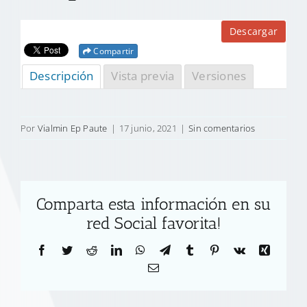
Descargar
Compartir
Descripción
Vista previa
Versiones
Por
Vialmin Ep Paute
|
17 junio, 2021
|
Sin comentarios
Comparta esta información en su
red Social favorita!
Facebook
Twitter
Reddit
LinkedIn
WhatsApp
Telegram
Tumblr
Pinterest
Vk
Xing
Correo
electrónico