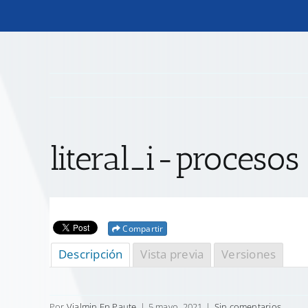
literal_i-procesos
Compartir
Descripción
Vista previa
Versiones
Por
Vialmin Ep Paute
|
5 mayo, 2021
|
Sin comentarios