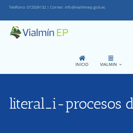
Saltar
Teléfono: 072509132
|
Correo: info@vialminep.gob.ec
al
contenido
INICIO
VIALMIN
literal_i-procesos 