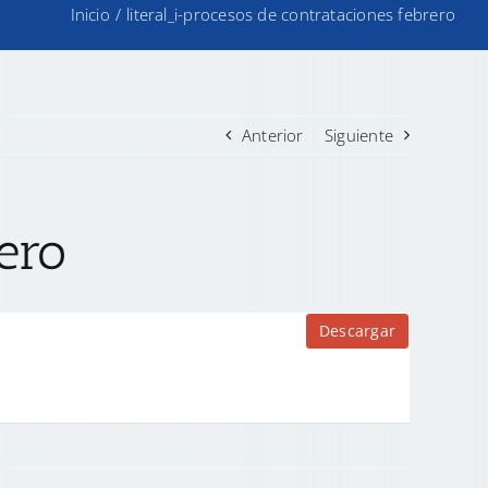
Inicio
/
literal_i-procesos de contrataciones febrero
Anterior
Siguiente
rero
Descargar