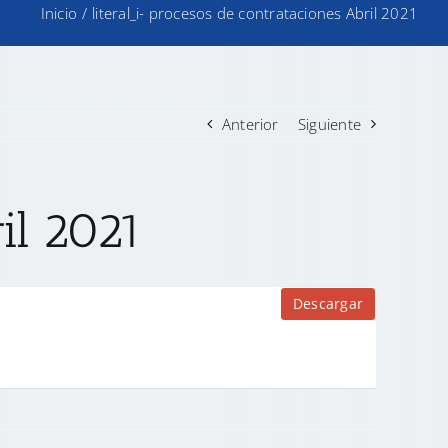
Inicio
/
literal_i- procesos de contrataciones Abril 2021
Anterior
Siguiente
ril 2021
Descargar