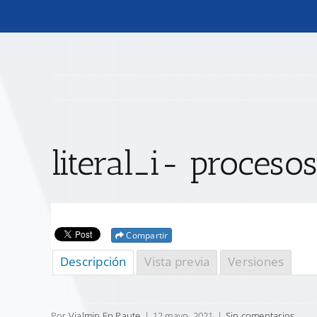
literal_i- proceso
Compartir
Descripción
Vista previa
Versiones
Por
Vialmin Ep Paute
|
12 mayo, 2021
|
Sin comentarios