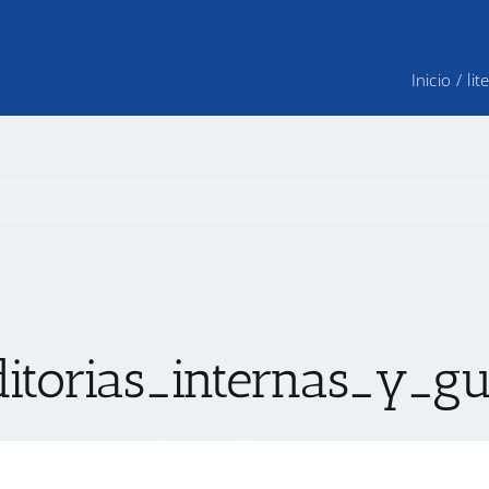
Inicio
/
li
itorias_internas_y_g