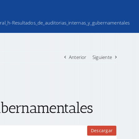
teral_h-Resultados_de_auditorias_internas_y_gubernamentales
Anterior
Siguiente
ubernamentales
Descargar