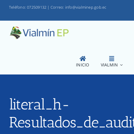
Saltar
Teléfono: 072509132
|
Correo: info@vialminep.gob.ec
al
contenido
INICIO
VIALMIN
literal_h-
Resultados_de_audi