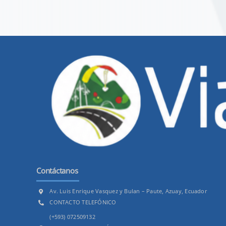
Contáctanos
Av. Luis Enrique Vasquez y Bulan – Paute, Azuay, Ecuador
CONTACTO TELEFÓNICO
(+593) 072509132