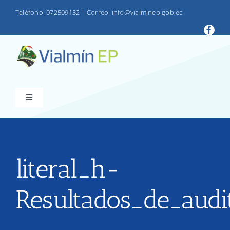
Saltar
Teléfono: 072509132
|
Correo: info@vialminep.gob.ec
al
contenido
Toggle
Navigation
INICIO
VIALMIN
literal_h-
Resultados_de_audi
PRODUCTOS
LOTAIP