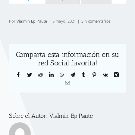
Por
Vialmin Ep Paute
|
5 mayo, 2021
|
Sin comentarios
Comparta esta información en su
red Social favorita!
Facebook
Twitter
Reddit
LinkedIn
WhatsApp
Telegram
Tumblr
Pinterest
Vk
Xing
Correo
electrónico
Sobre el Autor:
Vialmin Ep Paute