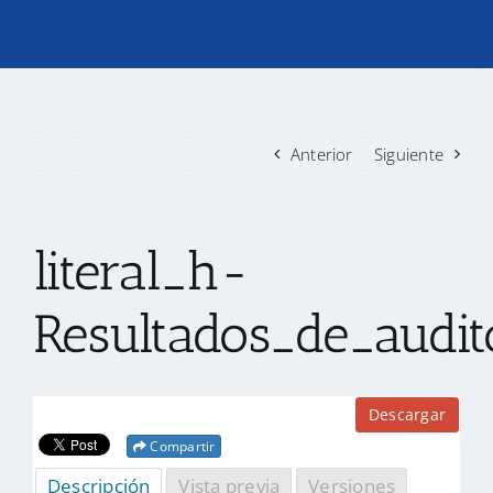
TRANSPARENCIA
CONVOCATORIAS PRECALIFICACIÓN
Anterior
Siguiente
NOTICIAS
literal_h-
CONTACTO
Resultados_de_audi
Descargar
Compartir
Descripción
Vista previa
Versiones