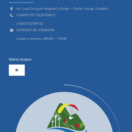
Av. Luis Enrique Vasquez y Bulan – Paute, Azuay, Ecuador
CONTACTO TELEFÓNICO
(+593) 072509132
HORARIO DE ATENCIÓN
Lunes a Viernes: 08h00 – 17h00
Menú Acceso
Toggle
Navigation
2025
Productos y Servicios
Convocatorias Precalificación