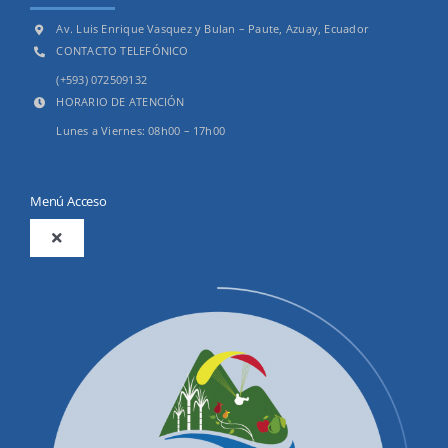
Av. Luis Enrique Vasquez y Bulan – Paute, Azuay, Ecuador
CONTACTO TELEFÓNICO
(+593) 072509132
HORARIO DE ATENCIÓN
Lunes a Viernes: 08h00 – 17h00
Menú Acceso
Toggle
Navigation
2025
Productos y Servicios
Convocatorias Precalificación