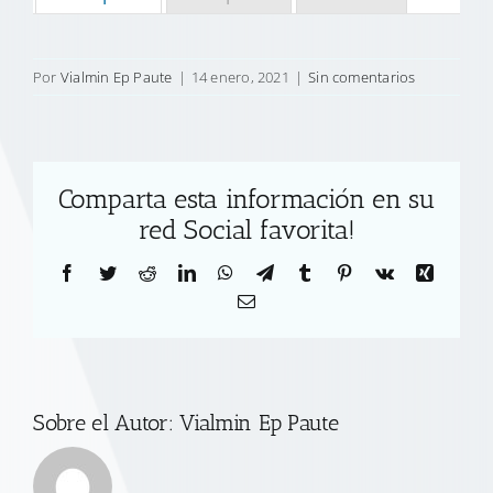
Por
Vialmin Ep Paute
|
14 enero, 2021
|
Sin comentarios
Comparta esta información en su
red Social favorita!
Facebook
Twitter
Reddit
LinkedIn
WhatsApp
Telegram
Tumblr
Pinterest
Vk
Xing
Correo
electrónico
Sobre el Autor:
Vialmin Ep Paute