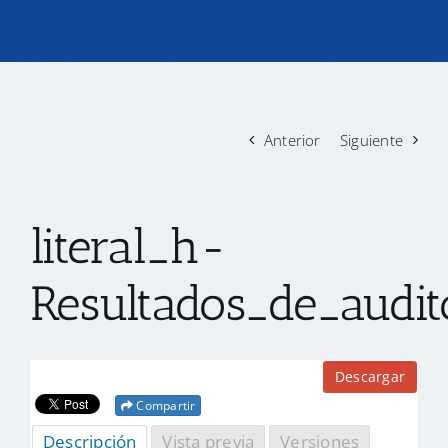
TRANSPARENCIA
CONVOCATORIAS PRECALIFICACIÓN
Anterior
Siguiente
NOTICIAS
literal_h-
CONTACTO
Resultados_de_audi
Descargar
Compartir
Descripción
Vista previa
Versiones