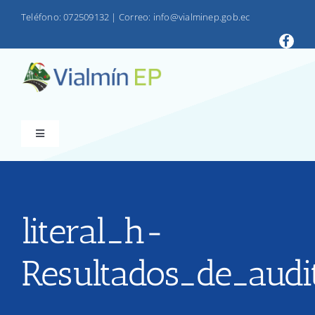
Saltar
Teléfono: 072509132
|
Correo: info@vialminep.gob.ec
al
contenido
Toggle
Navigation
INICIO
VIALMIN
literal_h-
Resultados_de_audi
PRODUCTOS
LOTAIP