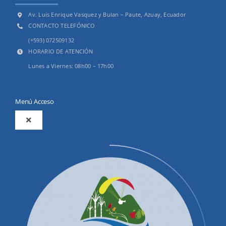
Av. Luis Enrique Vasquez y Bulan – Paute, Azuay, Ecuador
CONTACTO TELEFÓNICO
(+593) 072509132
HORARIO DE ATENCIÓN
Lunes a Viernes: 08h00 – 17h00
Menú Acceso
Toggle
Navigation
2025
Productos y Servicios
Convocatorias Precalificación