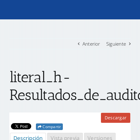
TRANSPARENCIA
CONVOCATORIAS PRECALIFICACIÓN
Anterior
Siguiente
NOTICIAS
literal_h-
CONTACTO
Resultados_de_audi
Descargar
Compartir
Descripción
Vista previa
Versiones