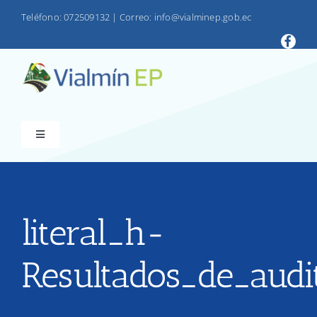
Saltar
Teléfono: 072509132
|
Correo: info@vialminep.gob.ec
al
contenido
Toggle
Navigation
INICIO
VIALMIN
literal_h-
Resultados_de_audi
PRODUCTOS
LOTAIP