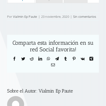
Por
Vialmin Ep Paute
|
23 noviembre, 2020
|
Sin comentarios
Comparta esta información en su
red Social favorita!
Facebook
Twitter
Reddit
LinkedIn
WhatsApp
Telegram
Tumblr
Pinterest
Vk
Xing
Correo
electrónico
Sobre el Autor:
Vialmin Ep Paute