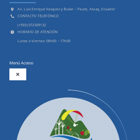
Av. Luis Enrique Vasquez y Bulan – Paute, Azuay, Ecuador
CONTACTO TELEFÓNICO
(+593) 072509132
HORARIO DE ATENCIÓN
Lunes a Viernes: 08h00 – 17h00
Menú Acceso
Toggle
Navigation
2025
Productos y Servicios
Convocatorias Precalificación