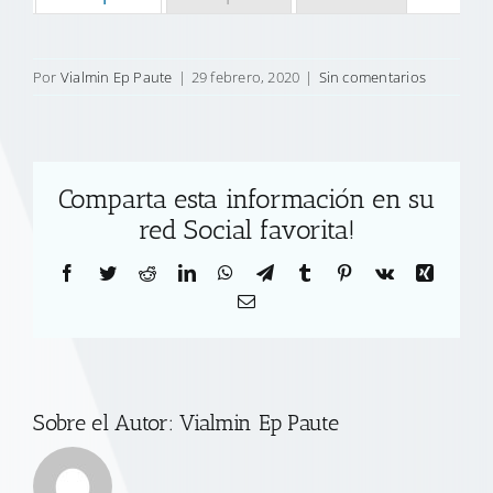
Por
Vialmin Ep Paute
|
29 febrero, 2020
|
Sin comentarios
Comparta esta información en su
red Social favorita!
Facebook
Twitter
Reddit
LinkedIn
WhatsApp
Telegram
Tumblr
Pinterest
Vk
Xing
Correo
electrónico
Sobre el Autor:
Vialmin Ep Paute