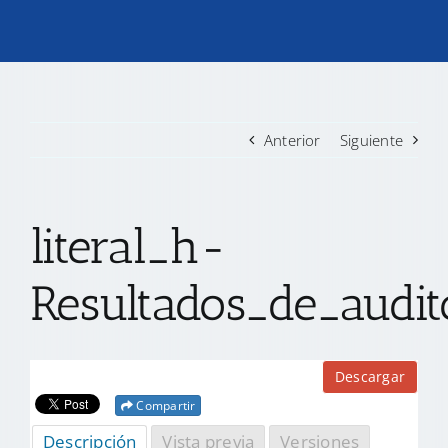
TRANSPARENCIA
CONVOCATORIAS PRECALIFICACIÓN
Anterior
Siguiente
NOTICIAS
literal_h-
CONTACTO
Resultados_de_audi
Descargar
Compartir
Descripción
Vista previa
Versiones