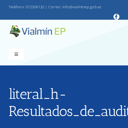
Saltar
Teléfono: 072509132
|
Correo: info@vialminep.gob.ec
al
contenido
Toggle
Navigation
INICIO
VIALMIN
literal_h-
Resultados_de_audi
PRODUCTOS
LOTAIP