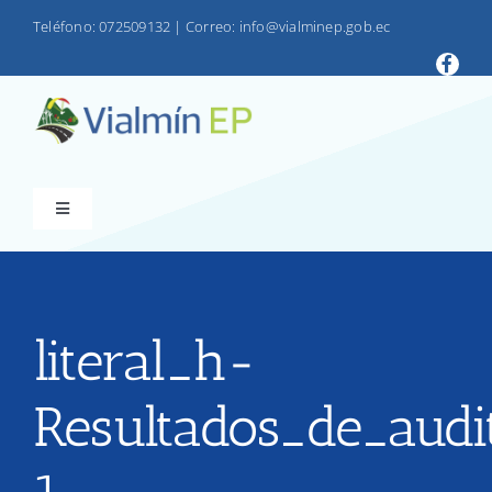
Saltar
Teléfono: 072509132
|
Correo: info@vialminep.gob.ec
al
contenido
Toggle
Navigation
INICIO
VIALMIN
literal_h-
Resultados_de_audi
PRODUCTOS
LOTAIP