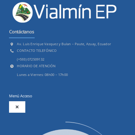
Contáctanos
Av. Luis Enrique Vasquez y Bulan – Paute, Azuay, Ecuador
CONTACTO TELEFÓNICO
(+593) 072509132
HORARIO DE ATENCIÓN
Lunes a Viernes: 08h00 – 17h00
Menú Acceso
Toggle
Navigation
2025