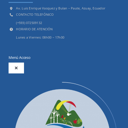
Av. Luis Enrique Vasquez y Bulan – Paute, Azuay, Ecuador
CONTACTO TELEFÓNICO
(+593) 072509132
HORARIO DE ATENCIÓN
Lunes a Viernes: 08h00 – 17h00
Menú Acceso
Toggle
Navigation
2025
Productos y Servicios
Convocatorias Precalificación