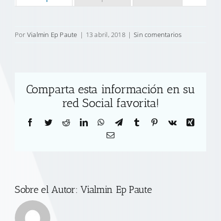
Por
Vialmin Ep Paute
|
13 abril, 2018
|
Sin comentarios
Comparta esta información en su
red Social favorita!
Facebook
Twitter
Reddit
LinkedIn
WhatsApp
Telegram
Tumblr
Pinterest
Vk
Xing
Correo
electrónico
Sobre el Autor:
Vialmin Ep Paute