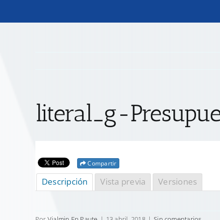
literal_g-Presupu
Compartir
Descripción
Vista previa
Versiones
Por
Vialmin Ep Paute
|
13 abril, 2018
|
Sin comentarios