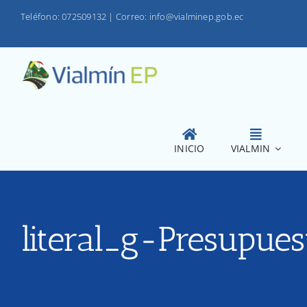
Saltar
Teléfono: 072509132
|
Correo: info@vialminep.gob.ec
al
contenido
INICIO
VIALMIN
literal_g-Presupues