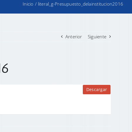
Inicio
/
literal_g-Presupuesto_delainstitucion2016
Anterior
Siguiente
16
Descargar