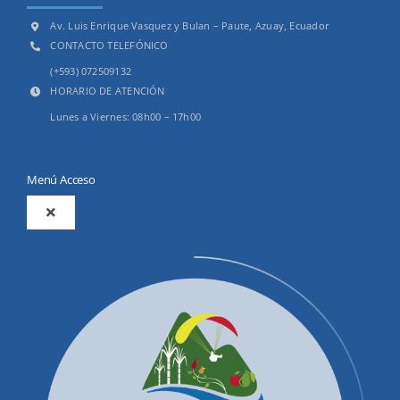
Av. Luis Enrique Vasquez y Bulan – Paute, Azuay, Ecuador
CONTACTO TELEFÓNICO
(+593) 072509132
HORARIO DE ATENCIÓN
Lunes a Viernes: 08h00 – 17h00
Menú Acceso
Toggle
Navigation
2025
Productos y Servicios
Convocatorias Precalificación