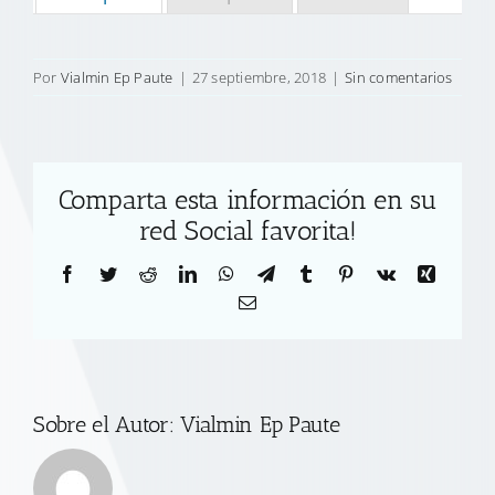
Por
Vialmin Ep Paute
|
27 septiembre, 2018
|
Sin comentarios
Comparta esta información en su
red Social favorita!
Facebook
Twitter
Reddit
LinkedIn
WhatsApp
Telegram
Tumblr
Pinterest
Vk
Xing
Correo
electrónico
Sobre el Autor:
Vialmin Ep Paute