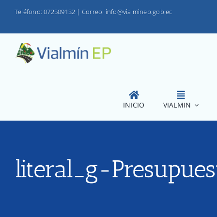
Saltar
Teléfono: 072509132
|
Correo: info@vialminep.gob.ec
al
contenido
INICIO
VIALMIN
literal_g-Presupues