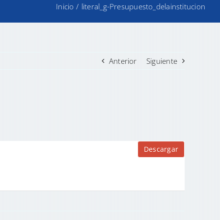
Inicio
/
literal_g-Presupuesto_delainstitucion
Anterior
Siguiente
Descargar