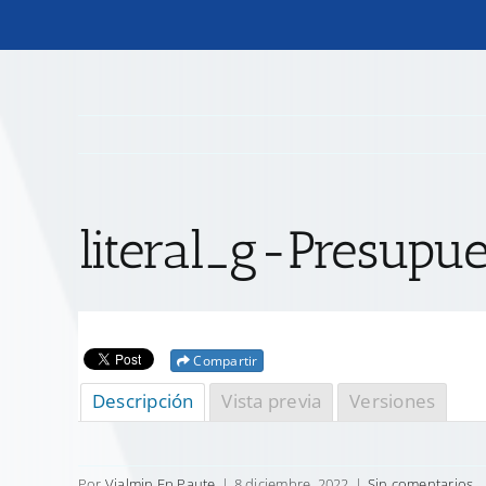
literal_g-Presupue
Compartir
Descripción
Vista previa
Versiones
Por
Vialmin Ep Paute
|
8 diciembre, 2022
|
Sin comentarios